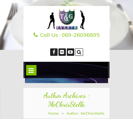
Call Us :
069-26096895
Author Archives :
McChrisStella
Home
Author : McChrisStella
>>