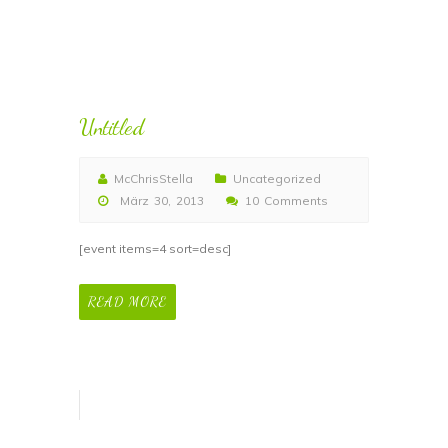
Untitled
McChrisStella
Uncategorized
März 30, 2013
10 Comments
[event items=4 sort=desc]
READ MORE