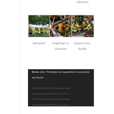
Gläschen
Zeltverleih
Fingerfood im
Italienisches
Gläschen
Buffet
Video-
Media error: Format(s) not supported or source(s)
Player
not found
Datei herunterladen: https://tng-events.de/wp-
content/uploads/2018/10/IMG_4143.mp4?_=1
Datei herunterladen: https://tng-events.de/wp-
content/uploads/2018/10/IMG_4143.mp4?_=1