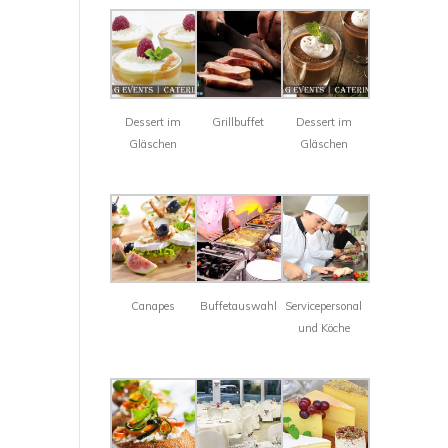
Dessert im
Grillbuffet
Dessert im
Gläschen
Gläschen
Canapes
Buffetauswahl
Servicepersonal
und Köche